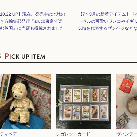
10.22 UP】現在、発売中の地球の
【7〜9月の新着アイテム】ド
き方編集部発行『aruco東京で楽
ーベルの可愛いワンコやイギ
む英国』に当店も掲載されました
50‘sを代表するザンベジなど
ディベア
シガレットカード