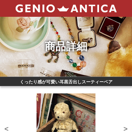
商品詳細
くったり感が可愛い耳黒舌出しスーティーベア
<
>