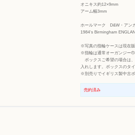
オニキス約12×9mm
アーム幅3mm
ホールマーク D&W・アン
1984‘s Birmingham ENGLA
※写真の指輪ケースは現在
※指輪は通常オーガンジー
ボックスご希望の場合は、
入れします。ボックスのタ
※別売りでイギリス製中古ボ
売約済み