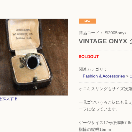
商品コード：
Sl2005onyx
VINTAGE ON
SOLDOUT
関連カテゴリ：
Fashion & Accessories
>
オニキスリングもサイズ次
を拡大する
一見ゴツいうろこ状にも見
ーフになっています。
ゲージサイズ17号(円周57.6
指輪の縦幅15mm